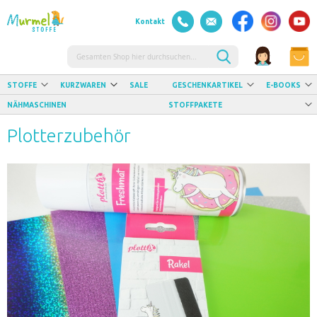
Kontakt
Suche
STOFFE
KURZWAREN
SALE
GESCHENKARTIKEL
E-BOOKS
NÄHMASCHINEN
STOFFPAKETE
Plotterzubehör