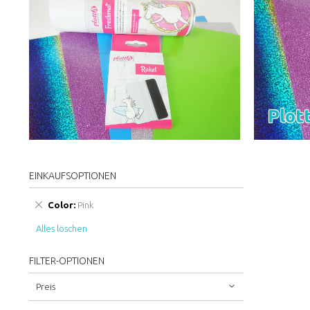
Plot
EINKAUFSOPTIONEN
Diesen
Color
Pink
Artikel
Alles löschen
entfernen
FILTER-OPTIONEN
Preis