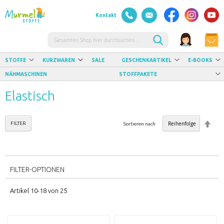
Kontakt
Suche
STOFFE
KURZWAREN
SALE
GESCHENKARTIKEL
E-BOOKS
NÄHMASCHINEN
STOFFPAKETE
Elastisch
Abste
FILTER
Sortieren nach
sorti
FILTER-OPTIONEN
Artikel
10
-
18
von
25