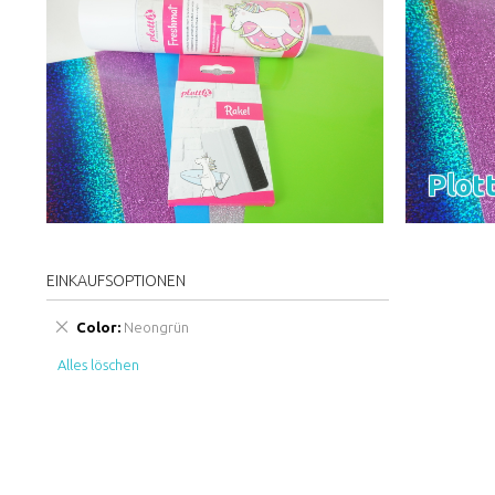
Plot
EINKAUFSOPTIONEN
Diesen
Color
Neongrün
Artikel
Alles löschen
entfernen