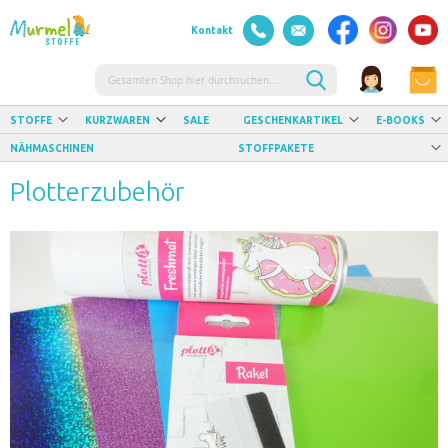
Kontakt
Suche
STOFFE
KURZWAREN
SALE
GESCHENKARTIKEL
E-BOOKS
NÄHMASCHINEN
STOFFPAKETE
Plotterzubehör