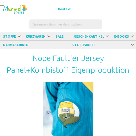
In
In
In
den
den
den
Kontakt
Warenkorb
Warenkorb
Warenkorb
Suche
STOFFE
KURZWAREN
SALE
GESCHENKARTIKEL
E-BOOKS
NÄHMASCHINEN
STOFFPAKETE
Nope Faultier Jersey
Panel+Kombistoff Eigenproduktion